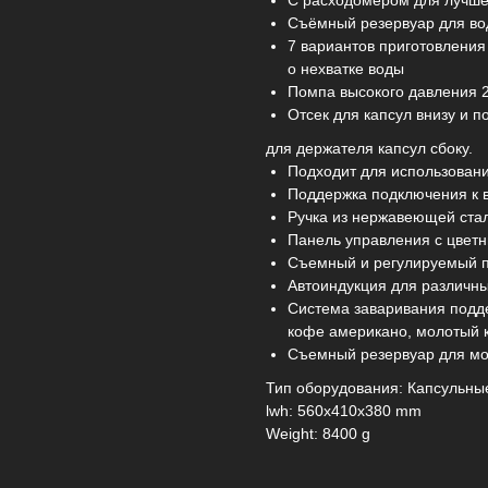
С расходомером для лучше
Съёмный резервуар для в
7 вариантов приготовления
о нехватке воды
Помпа высокого давления 
Отсек для капсул внизу и п
для держателя капсул сбоку.
Подходит для использовани
Поддержка подключения к 
Ручка из нержавеющей ста
Панель управления с цвет
Съемный и регулируемый п
Автоиндукция для различн
Система заваривания подде
кофе американо, молотый 
Съемный резервуар для мол
Тип оборудования: Капсульны
lwh: 560x410x380 mm
Weight: 8400 g