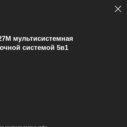
7М мультисистемная
очной системой 5в1