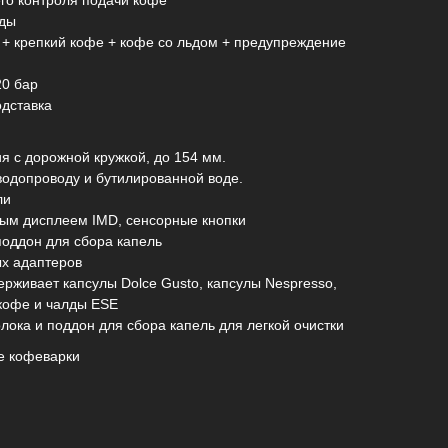
го контроля подачи кофе
оды
 + крепкий кофе + кофе со льдом + предупреждение
20 бар
одставка
я с дорожной кружкой, до 154 мм.
водопроводу и бутилированной воде.
ли
ным дисплеем IMD, сенсорные кнопки
оддон для сбора капель
ых адаптеров
рживает капсулы Dolce Gusto, капсулы Nespresso,
кофе и чалды ESE
ока и поддон для сбора капель для легкой очистки
е кофеварки