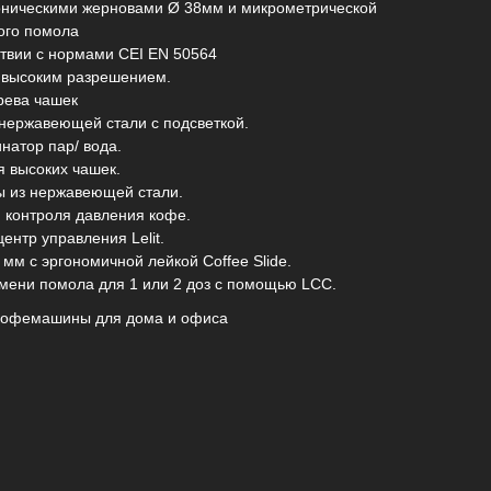
оническими жерновами Ø 38мм и микрометрической
ого помола
ствии с нормами CEI EN 50564
 высоким разрешением.
рева чашек
нержавеющей стали с подсветкой.
натор пар/ вода.
я высоких чашек.
ы из нержавеющей стали.
я контроля давления кофе.
ентр управления Lelit.
 мм с эргономичной лейкой Coffee Slide.
емени помола для 1 или 2 доз с помощью LCC.
 кофемашины для дома и офиса