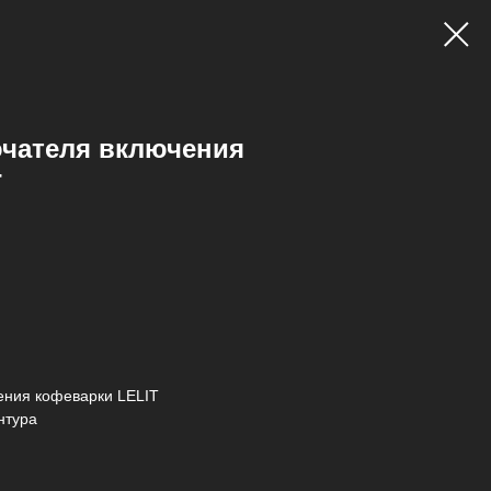
чателя включения
T
ения кофеварки LELIT
нтура